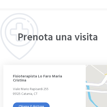
Talalgia plantare
Ginocchio valgo
Ginocchio varo
Gomito del tennista (epicondilite)
Prenota una visita
Mal di schiena
Spondiloartrite anchilosante
Stenosi spinale
Colpo di Frusta
Stasi venosa
Fisioterapista Lo Faro Maria
Cristina
Piede cavo
Viale Mario Rapisardi 255
Piede valgo
95125 Catania, CT
Rizoartrosi
Chiama il dottore