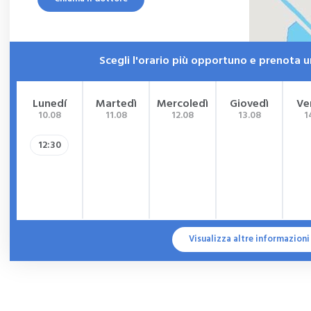
Sublussazione
malattia di dupuytren
Gonartrosi (artrosi del ginocchio)
Scegli l'orario più opportuno e prenota
Borsite
Lunedí
Martedì
Mercoledì
Giovedì
Ve
spalla
10.08
11.08
12.08
13.08
1
Instabilità di spalla
12:30
Linfedema
Lipedema
Sperone calcaneare
Fascite plantare
Visualizza altre informazioni
Spina calcaneare