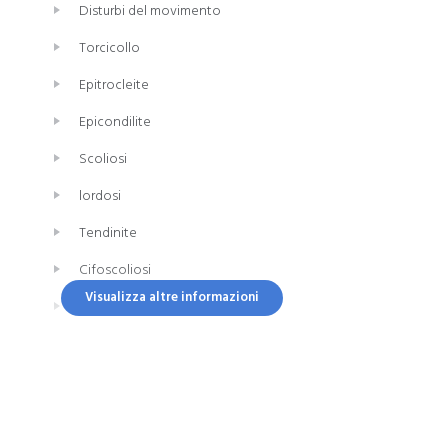
Disturbi del movimento
benessere e della funzionalità, attraverso
trattamenti personalizzati, competenza
Torcicollo
professionale e attenzione alle esigenze
individuali.
Epitrocleite
Epicondilite
Scoliosi
lordosi
Tendinite
Cifoscoliosi
Visualizza altre informazioni
Calcificazione
Rottura della cuffia dei rotatori
Paresi facciale
Fascite plantare