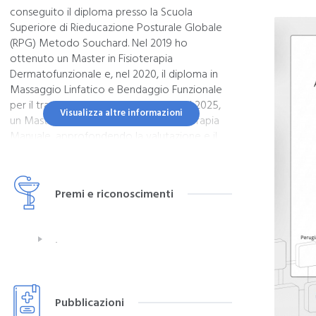
conseguito il diploma presso la Scuola
Superiore di Rieducazione Posturale Globale
(RPG) Metodo Souchard. Nel 2019 ho
ottenuto un Master in Fisioterapia
Dermatofunzionale e, nel 2020, il diploma in
Massaggio Linfatico e Bendaggio Funzionale
per il trattamento del linfedema e, nel 2025,
Visualizza altre informazioni
un Master Universitario di II Livello in Terapia
Manuale, approfondendo la valutazione e il
trattamento dei disturbi muscolo-scheletrici e
del dolore.
Premi e riconoscimenti
Attualmente svolgo la mia attività
professionale presso il mio studio privato e a
domicilio, offrendo percorsi riabilitativi
.
personalizzati basati su una valutazione
approfondita e sulle più aggiornate evidenze
scientifiche.
Pubblicazioni
Aree di intervento: